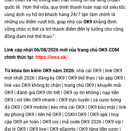
quốc tế. Hơn thế nữa, quy trình thanh toán nạp rút siêu tốc
cùng dịch vụ hỗ trợ khách hàng 24/7 tận tâm chính là
những ưu điểm vượt trội, giúp nhà cái
OK9
khẳng định
vững chắc vị thế và trở thành điểm đến lý tưởng cho cộng
đồng đam mê thể thao.”
Link cập nhật 06/08/2026 mới của trang chủ OK9.COM
chính thức tại:
https://ieea.uk/
Từ khóa tìm kiếm OK9 năm 2026:
nhà cái OK9 | link OK9
mới nhất 2026 | đăng ký OK9 | OK9 thể thao | tải app OK9 |
link vào OK9 không bị chặn | trang chủ OK9 | khuyến mãi
OK9 | đánh giá OK9 chi tiết | OK9 uy tín không | nạp tiền
OK9 | rút tiền OK9 nhanh | OK9 trực tuyến | cá cược bóng
đá OK9 | OK9 mobile | kèo nhà cái OK9 | OK9 bảo mật | link
dự phòng OK9 | liên hệ OK9 | CSKH OK9 | OK9 apk | truy
cập OK9 an toàn | OK9 ios | mã code OK9 2026 | OK9 vip |
đại lý OK9 | OK9 live | OK9 eSports | OK9 tặng tiền cược |