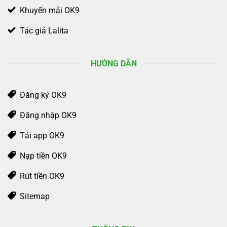
Khuyến mãi OK9
Tác giả Lalita
HƯỚNG DẪN
Đăng ký OK9
Đăng nhập OK9
Tải app OK9
Nạp tiền OK9
Rút tiền OK9
Sitemap