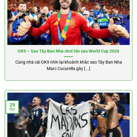
OK9 – Sao Tây Ban Nha chơi lớn sau World Cup 2026
Cùng nhà cái OK9 nhìn lại khoảnh khắc sao Tây Ban Nha
Marc Cucurella gây [...]
29
Th7