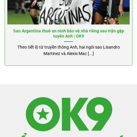
Sao Argentina thuê an ninh bảo vệ nhà riêng sau trận gặp
tuyển Anh | OK9
Theo tiết lộ từ truyền thông Anh, hai ngôi sao Lisandro
Martinez và Alexis Mac [...]