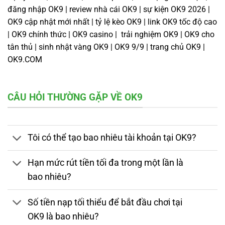
đăng nhập OK9 | review nhà cái OK9 | sự kiện OK9 2026 |
OK9 cập nhật mới nhất | tỷ lệ kèo OK9 | link OK9 tốc độ cao
| OK9 chính thức | OK9 casino | trải nghiệm OK9 | OK9 cho
tân thủ | sinh nhật vàng OK9 | OK9 9/9 | trang chủ OK9 |
OK9.COM
CÂU HỎI THƯỜNG GẶP VỀ OK9
Tôi có thể tạo bao nhiêu tài khoản tại OK9?
Hạn mức rút tiền tối đa trong một lần là
bao nhiêu?
Số tiền nạp tối thiểu để bắt đầu chơi tại
OK9 là bao nhiêu?